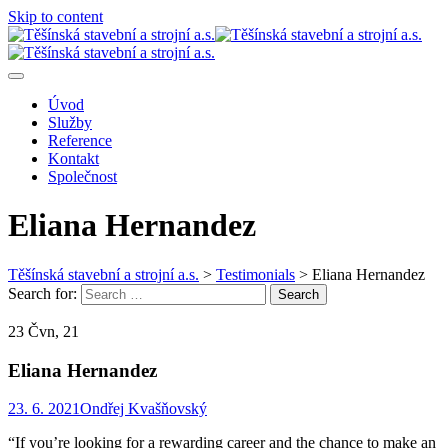
Skip to content
Úvod
Služby
Reference
Kontakt
Společnost
Eliana Hernandez
Těšínská stavební a strojní a.s.
>
Testimonials
>
Eliana Hernandez
Search for:
Search
23 Čvn, 21
Eliana Hernandez
23. 6. 2021
Ondřej Kvašňovský
“If you’re looking for a rewarding career and the chance to make an